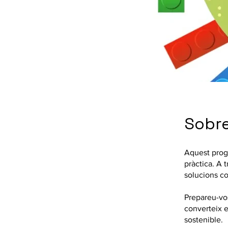
Sobr
Aquest progr
pràctica. A 
solucions co
Prepareu-vo
converteix e
sostenible.