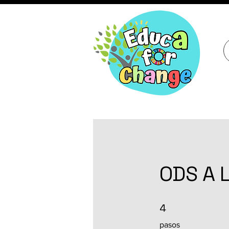
ODS A 
4 pasos
4
pasos