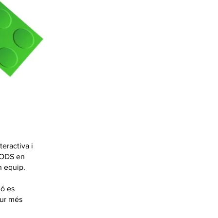
eractiva i
s ODS en
n equip.
ió es
tur més