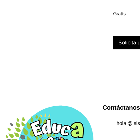
Gratis
Solicita 
Contáctanos
hola @ si