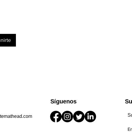
unirte
Síguenos
Su
Su
stemathead.com
E