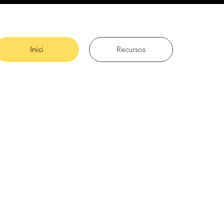
Inici
Recursos